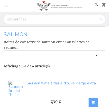

shopping_cart


SAUMON
Boîtes de conserve de saumon entier ou rillettes de
saumon.

Affichage 1-4 de 4 article(s)
Saumon fumé à l'huile d'olive vierge extra
Prix
7,30 €
