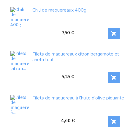
Chili de maquereaux 400g
Prix
7,50 €

Filets de maquereaux citron bergamote et
aneth tout...
Prix
5,25 €

Filets de maquereau à l'huile d'olive piquante
Prix
4,60 €
