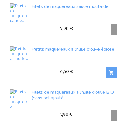
Filets de maquereaux sauce moutarde
Prix
5,90 €
Petits maquereaux à l'huile d'olive épicée
Prix
6,50 €

Filets de maquereaux à l'huile d'olive BIO
(sans sel ajouté)
Prix
7,90 €