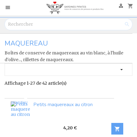

shopping_cart


MAQUEREAU
Boîtes de conserve de maquereaux au vin blanc, à l'huile
d'olive..., rillettes de maquereaux.

Affichage 1-27 de 42 article(s)
NOUVEAU
Petits maquereaux au citron
Prix
4,20 €
