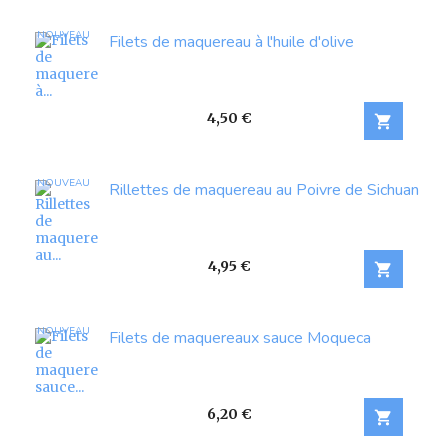
NOUVEAU
Filets de maquereau à l'huile d'olive
Prix
4,50 €

NOUVEAU
Rillettes de maquereau au Poivre de Sichuan
Prix
4,95 €

NOUVEAU
Filets de maquereaux sauce Moqueca
Prix
6,20 €
