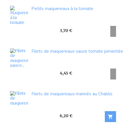
Petits maquereaux à la tomate
Prix
3,70 €
Filets de maquereaux sauce tomate pimentée
Prix
4,45 €
Filets de maquereaux marinés au Chablis
Prix
6,20 €
