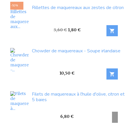
-50%
Rillettes de maquereaux aux zestes de citron
Prix
Prix
3,60 €
1,80 €

de
base
Chowder de maquereaux - Soupe irlandaise
Prix
10,50 €

Filets de maquereaux à l'huile d'olive, citron et
5 baies
Prix
6,80 €