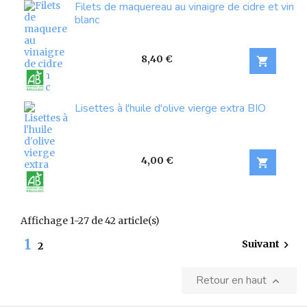
Filets de maquereau au vinaigre de cidre et vin
blanc
Prix
8,40 €

Lisettes à l'huile d'olive vierge extra BIO
Prix
4,00 €

Affichage 1-27 de 42 article(s)
1
Suivant

2
Retour en haut
