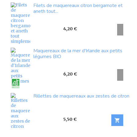
Filets de maquereaux citron bergamote et
aneth tout...
Prix
4,20 €
Maquereaux de la mer d'Irlande aux petits
légumes BIO
Prix
6,20 €
Rillettes de maquereaux aux zestes de citron
Prix
5,50 €
