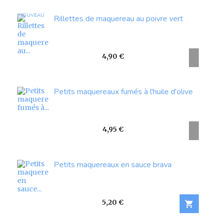
NOUVEAU
Rillettes de maquereau au poivre vert
Prix
4,90 €
Petits maquereaux fumés à l'huile d'olive
Prix
4,95 €
Petits maquereaux en sauce brava
Prix
5,20 €
