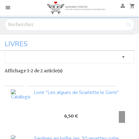

shopping_cart


LIVRES

Affichage 1-2 de 2 article(s)
Livre "Les algues de Scarlette le Corre"
Prix
6,50 €
Sardines en boîte, les 30 recettes culte