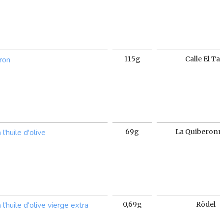
vron
115g
Calle El T
l'huile d'olive
69g
La Quiberon
l'huile d'olive vierge extra
0,69g
Rödel