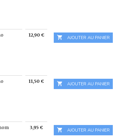
Prix
ho
12,90 €

 AJOUTER AU PANIER
Prix
ho
11,50 €

 AJOUTER AU PANIER
Prix
onom
3,95 €

 AJOUTER AU PANIER