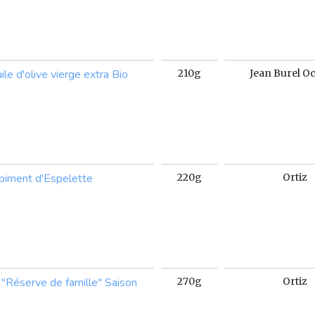
ile d'olive vierge extra Bio
210g
Jean Burel O
u piment d'Espelette
220g
Ortiz
"Réserve de famille" Saison
270g
Ortiz