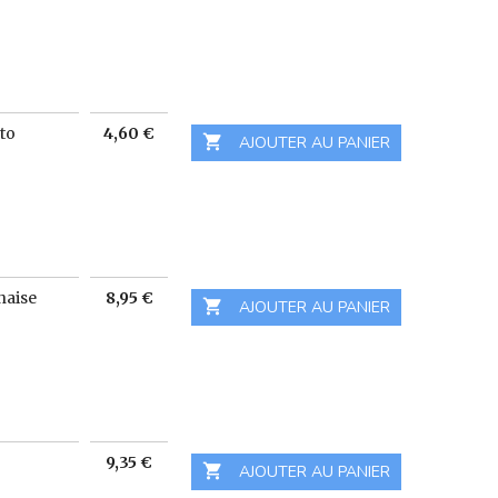
Prix
ato
4,60 €

 AJOUTER AU PANIER
Prix
naise
8,95 €

 AJOUTER AU PANIER
Prix
9,35 €

 AJOUTER AU PANIER