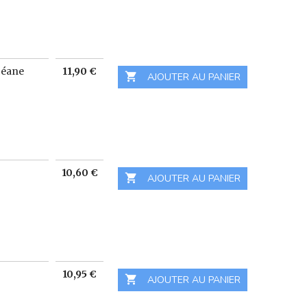
Prix
céane
11,90 €

 AJOUTER AU PANIER
Prix
10,60 €

 AJOUTER AU PANIER
Prix
10,95 €

 AJOUTER AU PANIER