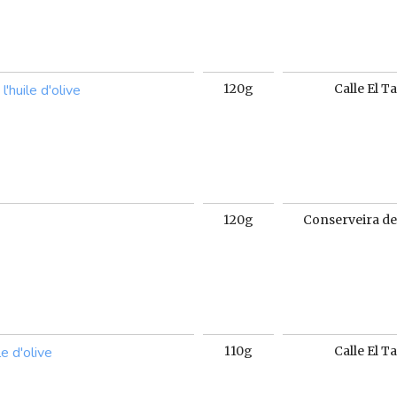
'huile d'olive
120g
Calle El T
120g
Conserveira de
le d'olive
110g
Calle El T