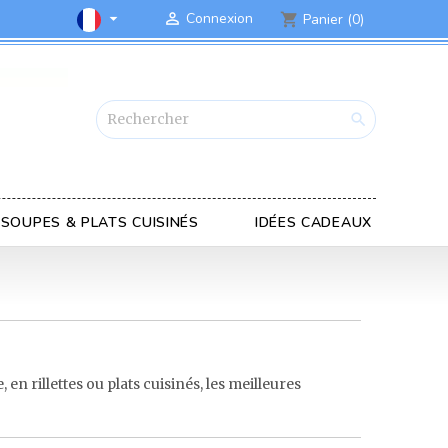

Connexion

Panier
(0)
shopping_cart

SOUPES & PLATS CUISINÉS
IDÉES CADEAUX
en rillettes ou plats cuisinés, les meilleures