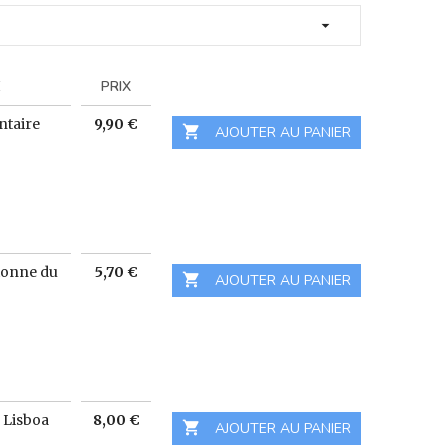

E
PRIX
Prix
ntaire
9,90 €

 AJOUTER AU PANIER
Prix
onne du
5,70 €

 AJOUTER AU PANIER
Prix
 Lisboa
8,00 €

 AJOUTER AU PANIER