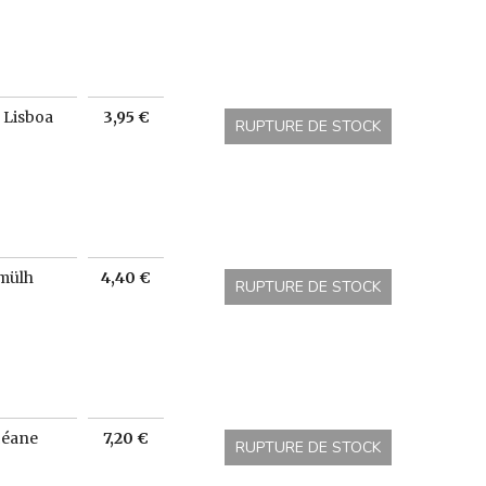
Prix
 Lisboa
3,95 €
RUPTURE DE STOCK
Prix
mülh
4,40 €
RUPTURE DE STOCK
Prix
céane
7,20 €
RUPTURE DE STOCK