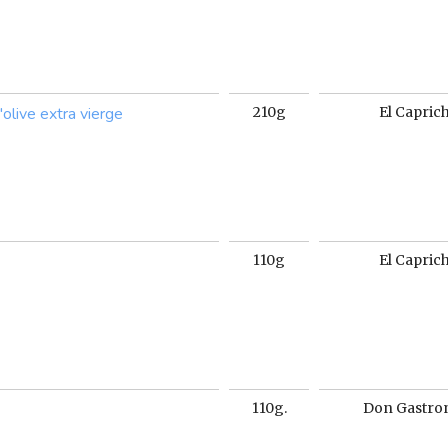
d'olive extra vierge
210g
El Capric
110g
El Capric
110g.
Don Gastr