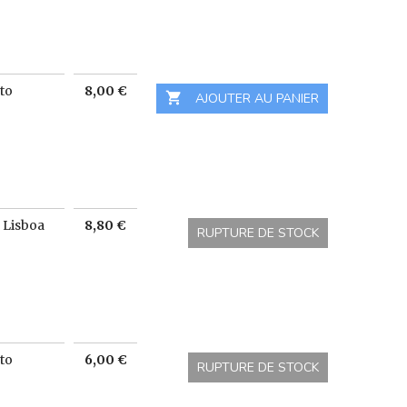
Prix
ato
8,00 €

 AJOUTER AU PANIER
Prix
 Lisboa
8,80 €
RUPTURE DE STOCK
Prix
ato
6,00 €
RUPTURE DE STOCK