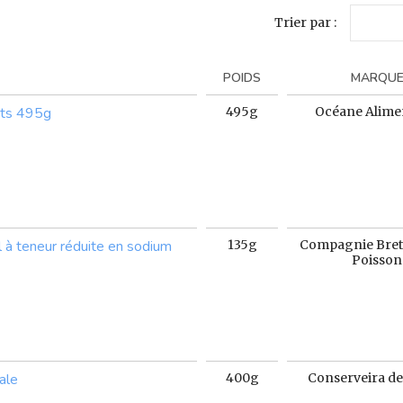
Trier par :
POIDS
MARQU
ots 495g
495g
Océane Alime
 à teneur réduite en sodium
135g
Compagnie Bret
Poisson
ale
400g
Conserveira de