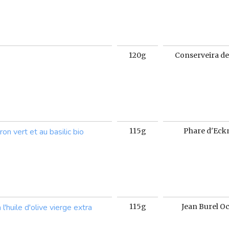
120g
Conserveira de
on vert et au basilic bio
115g
Phare d'Eck
l'huile d'olive vierge extra
115g
Jean Burel O