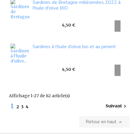
Sardines de Bretagne millésimées 2022 à
l'huile d'olive BIO
Prix
4,50 €
Sardines à l’huile d’olive bio et au piment
Prix
4,50 €
Affichage 1-27 de 82 article(s)
1
Suivant

2
3
4
Retour en haut
