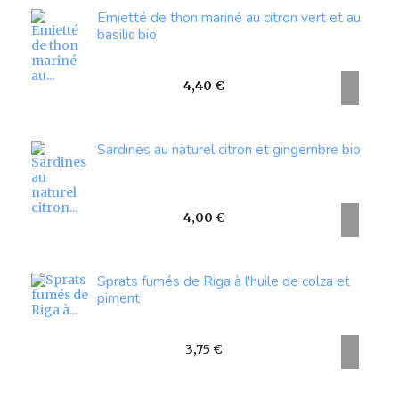
Emietté de thon mariné au citron vert et au
basilic bio
Prix
4,40 €
Sardines au naturel citron et gingembre bio
Prix
4,00 €
Sprats fumés de Riga à l'huile de colza et
piment
Prix
3,75 €