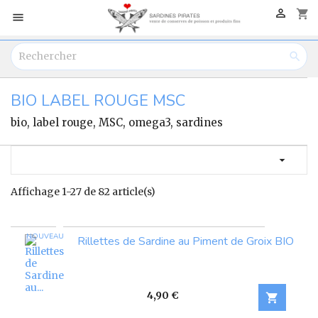

shopping_cart


BIO LABEL ROUGE MSC
bio, label rouge, MSC, omega3, sardines

Affichage 1-27 de 82 article(s)
NOUVEAU
Rillettes de Sardine au Piment de Groix BIO
Prix
4,90 €
