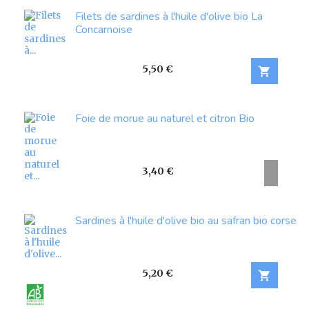
Filets de sardines à l'huile d'olive bio La
Concarnoise
Prix
5,50 €

Foie de morue au naturel et citron Bio
Prix
3,40 €
Sardines à l'huile d'olive bio au safran bio corse
Prix
5,20 €
