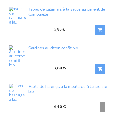
Tapas de calamars à la sauce au piment de
Cornouaille
Prix
5,95 €

Sardines au citron confit bio
Prix
3,80 €

Filets de harengs à la moutarde à l'ancienne
bio
Prix
6,50 €