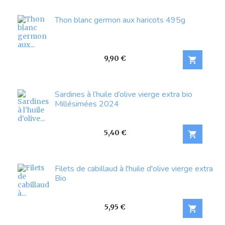
Thon blanc germon aux haricots 495g
Prix
9,90 €

Sardines à l’huile d’olive vierge extra bio
Millésimées 2024
Prix
5,40 €

Filets de cabillaud à l'huile d'olive vierge extra
Bio
Prix
5,95 €
