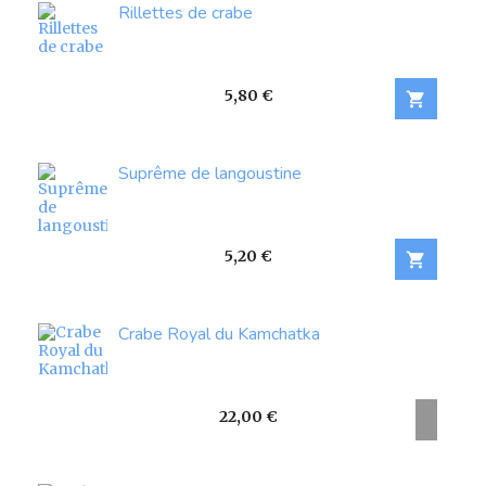
Rillettes de crabe
Prix
5,80 €

Suprême de langoustine
Prix
5,20 €

Crabe Royal du Kamchatka
Prix
22,00 €