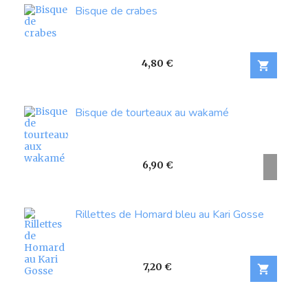
Bisque de crabes
Prix
4,80 €

Bisque de tourteaux au wakamé
Prix
6,90 €
Rillettes de Homard bleu au Kari Gosse
Prix
7,20 €
