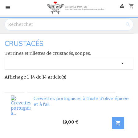

shopping_cart


CRUSTACÉS
Terrines et rillettes de crustacés, soupes.

Affichage 1-14 de 14 article(s)
Crevettes portugaises à l'huile d'olive épicée
et à l'ail
Prix
19,00 €
