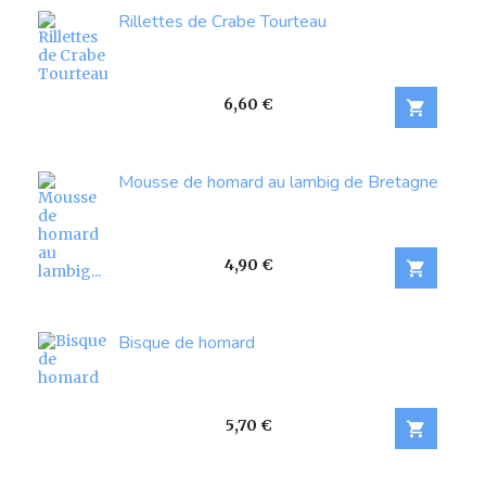
Rillettes de Crabe Tourteau
Prix
6,60 €

Mousse de homard au lambig de Bretagne
Prix
4,90 €

Bisque de homard
Prix
5,70 €
