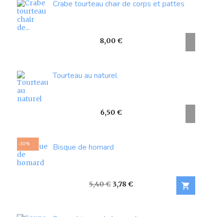
Crabe tourteau chair de corps et pattes
Prix
8,00 €
Tourteau au naturel
Prix
6,50 €
-30%
Bisque de homard
Prix
Prix
5,40 €
3,78 €

de
base