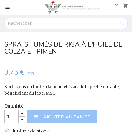

shopping_cart


SPRATS FUMÉS DE RIGA À L'HUILE DE
COLZA ET PIMENT
3,75 €
TTC
Sprtas mis en boîte à la main et issus de la pêche durable,
bénéficiant du label MSC.
Quantité
AJOUTER AU PANIER

Rupture de stock
