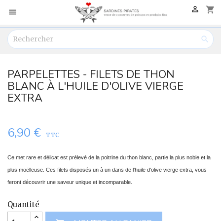

shopping_cart


PARPELETTES - FILETS DE THON
BLANC À L'HUILE D'OLIVE VIERGE
EXTRA
6,90 €
TTC
Ce met rare et délicat est prélevé de la poitrine du thon blanc, partie la plus noble et la
plus moëlleuse. Ces filets disposés un à un dans de l'huile d'olive vierge extra, vous
feront découvrir une saveur unique et incomparable.
Quantité