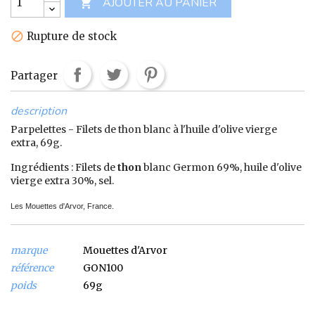
AJOUTER AU PANIER

Rupture de stock

Partager
description
Parpelettes - Filets de thon blanc à l'huile d'olive vierge
extra, 69g.
Ingrédients : Filets de
thon
blanc Germon 69%, huile d'olive
vierge extra 30%, sel.
Les Mouettes d'Arvor, France.
marque
Mouettes d'Arvor
référence
GON100
poids
69g