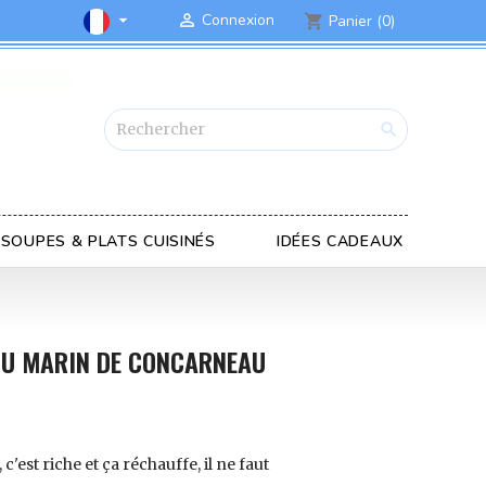

Connexion

Panier
(0)
shopping_cart

SOUPES & PLATS CUISINÉS
IDÉES CADEAUX
DU MARIN DE CONCARNEAU
c'est riche et ça réchauffe, il ne faut