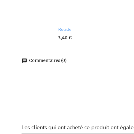
Aperçu rapide

Rouille
Prix
3,40 €
Commentaires (0)
chat
Les clients qui ont acheté ce produit ont égale