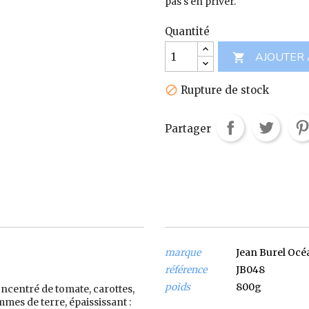
pas s'en priver.
Quantité
AJOUTER 

Rupture de stock

Partager
marque
Jean Burel Océ
référence
JB048
poids
800g
oncentré de tomate, carottes,
mes de terre, épaississant :