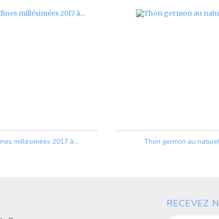
ines millésimées 2017 à...
Thon germon au nature
Prix
Prix
RECEVEZ N