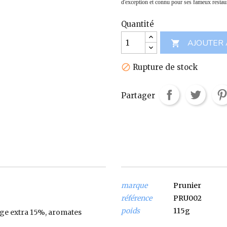
d'exception et connu pour ses fameux restaura
Quantité
AJOUTER 

Rupture de stock

Partager
marque
Prunier
référence
PRU002
poids
115g
erge extra 15%, aromates