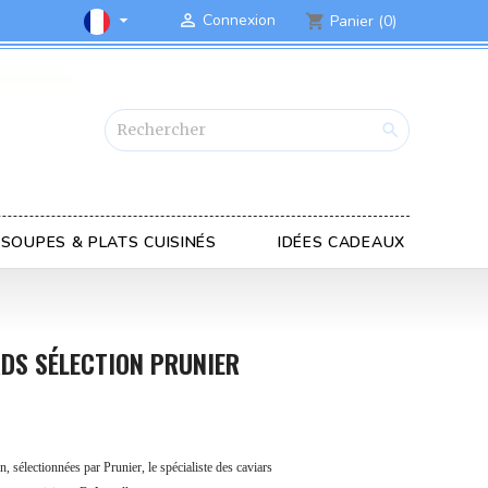

Connexion

Panier
(0)
shopping_cart

SOUPES & PLATS CUISINÉS
IDÉES CADEAUX
DS SÉLECTION PRUNIER
in,
sélectionnées par Prunier, le spécialiste des caviars