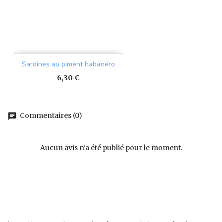
Sardines au piment habanéro
Prix
6,30 €
Commentaires (0)
chat
Aucun avis n'a été publié pour le moment.