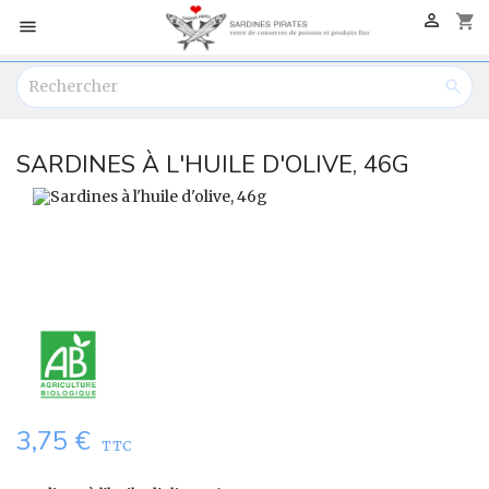

shopping_cart


SARDINES À L'HUILE D'OLIVE, 46G
3,75 €
TTC