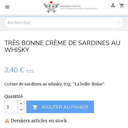

shopping_cart


TRÈS BONNE CRÈME DE SARDINES AU
WHISKY
3,40 €
TTC
Crème de sardines au whisky, 63g. "La belle-Iloise".
Quantité
AJOUTER AU PANIER

Derniers articles en stock
