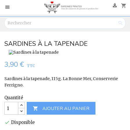

shopping_cart


SARDINES À LA TAPENADE
3,90 €
TTC
Sardines à la tapenade, 115g. La Bonne Mer, Conserverie
Ferrigno.
Quantité
AJOUTER AU PANIER

Disponible
