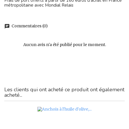
Frais de port offerts à partir de 160 euros d'achat en France
métropolitaine avec Mondial Relais
Commentaires (0)
chat
Aucun avis n'a été publié pour le moment.
Les clients qui ont acheté ce produit ont également
acheté...