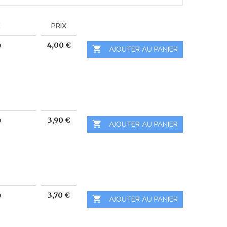
E
PRIX
Prix
o
4,00 €

 AJOUTER AU PANIER
Prix
o
3,90 €

 AJOUTER AU PANIER
Prix
o
3,70 €

 AJOUTER AU PANIER