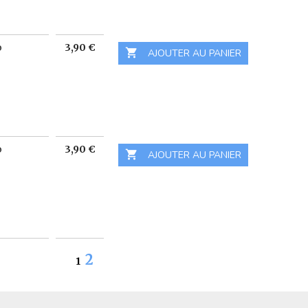
Prix
o
3,90 €

 AJOUTER AU PANIER
Prix
o
3,90 €

 AJOUTER AU PANIER
2
1