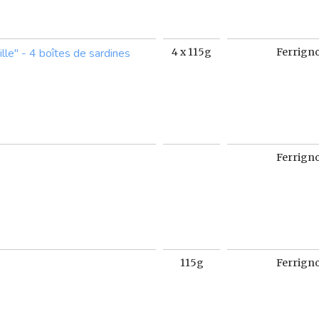
lle" - 4 boîtes de sardines
4 x 115g
Ferrign
Ferrign
115g
Ferrign