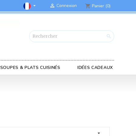

Connexion

Panier
(0)
shopping_cart

SOUPES & PLATS CUISINÉS
IDÉES CADEAUX
