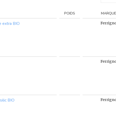
POIDS
MARQU
ge extra BIO
Ferrign
Ferrign
silic BIO
Ferrign