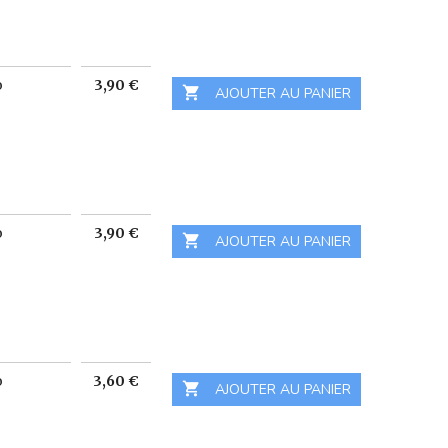
Prix
o
3,90 €

 AJOUTER AU PANIER
Prix
o
3,90 €

 AJOUTER AU PANIER
Prix
o
3,60 €

 AJOUTER AU PANIER