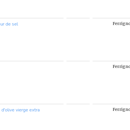
eur de sel
Ferrign
Ferrign
 d'olive vierge extra
Ferrign