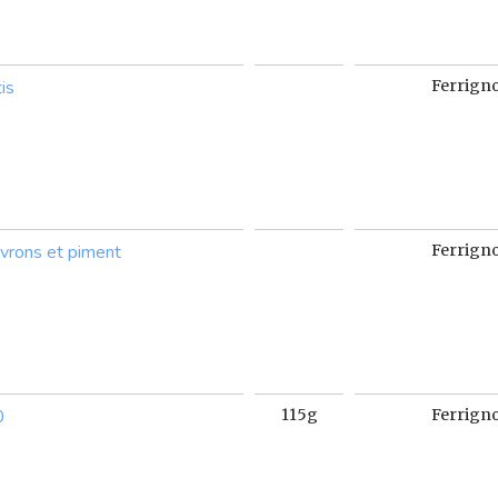
is
Ferrign
ivrons et piment
Ferrign
0
115g
Ferrign