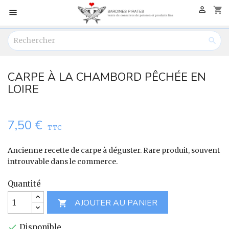

shopping_cart


CARPE À LA CHAMBORD PÊCHÉE EN
LOIRE
7,50 €
TTC
Ancienne recette de carpe à déguster. Rare produit, souvent
introuvable dans le commerce.
Quantité
AJOUTER AU PANIER

Disponible
