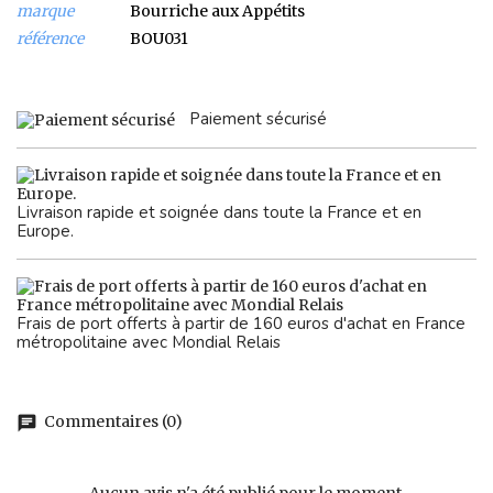
marque
Bourriche aux Appétits
référence
BOU031
Paiement sécurisé
Livraison rapide et soignée dans toute la France et en
Europe.
Frais de port offerts à partir de 160 euros d'achat en France
métropolitaine avec Mondial Relais
Commentaires (0)
chat
Aucun avis n'a été publié pour le moment.