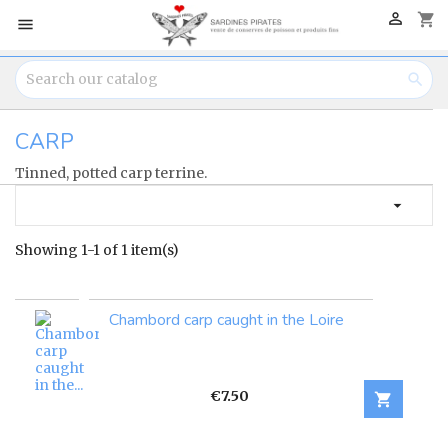

shopping_cart


CARP
Tinned, potted carp terrine.

Showing 1-1 of 1 item(s)
Chambord carp caught in the Loire
Price
€7.50
